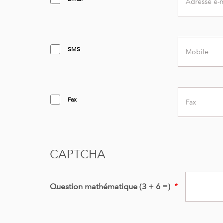
address
Mobile
SMS
number
Fax
Fax
number
CAPTCHA
Question mathématique (3 + 6 =)