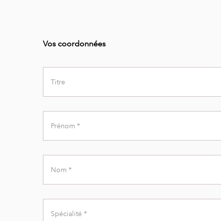
Vos coordonnées
Title
First
Name
Last
Name
Specialty