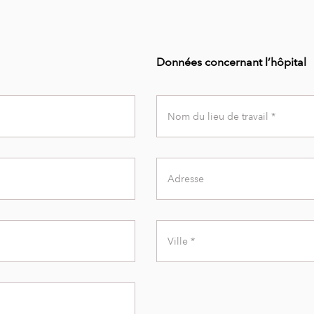
Données concernant l’hôpital
Workplace
Name
Address
City