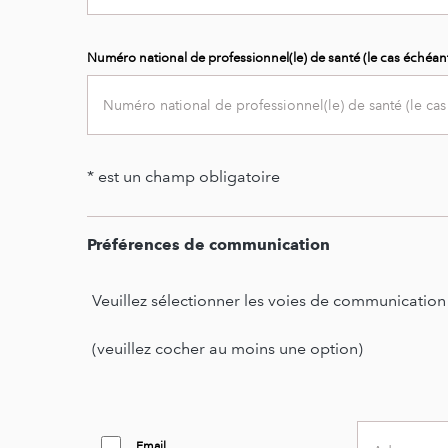
Numéro national de professionnel(le) de santé (le cas échéan
* est un champ obligatoire
Second
sub
text
Préférences de communication
Second
text
Veuillez sélectionner les voies de communicatio
(veuillez cocher au moins une option)
Email
Email