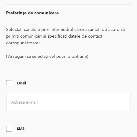
sub
text
Preferințe de comunicare
Second
text
Selectați canalele prin intermediul cărora sunteți de acord să
primiți comunicări și specificați datele de contact
corespunzătoare:
(Vă rugăm să selectați cel puțin o opțiune)
Email
Adresă
e-
mail
SMS