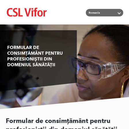
Mergi
Listează
Romania
la
conţinutul
principal
FORMULAR DE
CONSIMȚĂMÂNT PENTRU
PROFESIONIȘTII DIN
DOMENIUL SĂNĂTĂȚII
Formular de consimțământ pentru