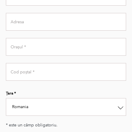
Name
Address
City
Zip
Code
Țara *
Romania
* este un câmp obligatoriu.
Second