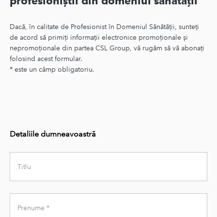
profesioniștii din domeniul sănătății
Dacă, în calitate de Profesionist în Domeniul Sănătății, sunteți
de acord să primiți informații electronice promoționale și
nepromoționale din partea CSL Group, vă rugăm să vă abonați
folosind acest formular.
* este un câmp obligatoriu.
Detaliile dumneavoastră
Title
First
Name