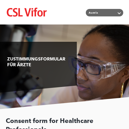
Skip
List add
Austria
to
main
content
ZUSTIMMUNGSFORMULAR
FÜR ÄRZTE
Consent form for Healthcare