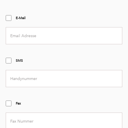
E-Mail
Email
address
SMS
Mobile
number
Fax
Fax
number