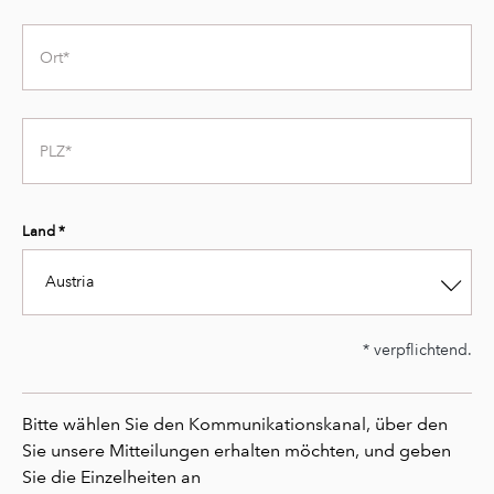
City
Zip
Code
Land *
Austria
* verpflichtend.
Second
sub
text
Bitte wählen Sie den Kommunikationskanal, über den
Second
Sie unsere Mitteilungen erhalten möchten, und geben
text
Sie die Einzelheiten an