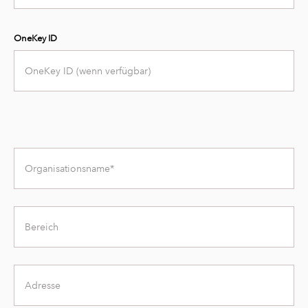
OneKey ID
Title
Area
Address