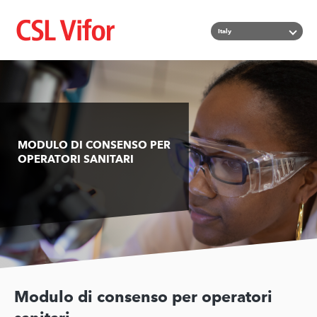
Salta
Mostra u
Italy
al
contenuto
principale
MODULO DI CONSENSO PER
OPERATORI SANITARI
Modulo di consenso per operatori