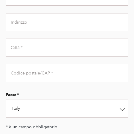
Name
Address
City
Zip
Code
Paese *
Italy
* è un campo obbligatorio
Second